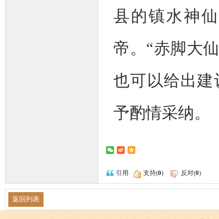
县的镇水神仙
帝。“赤脚大
也可以给出建
予酌情采纳。
引用
支持(
0
)
反对(
0
)
返回列表