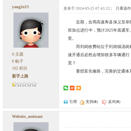
yang2o13
发表于 2024-05-25 07:43:22 |
只看该作
近期，合周高速寿县保义至阜
班加点进行中，预计2025年底通
里。
而刘岗收费站位于刘岗镇汤岗
0
主题
速开通后必然会增加很多车辆通行
0
帖子
宽？
102
积分
要想富先修路，完善的交通体
新手上路
引用
支持(
0
)
反对(
0
)
Website_assistant