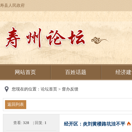
寿县人民政府
网站首页
百姓话题
经济建
您现在的位置：
论坛首页
>
督办反馈
返回列表
查看:
328
| 回复:
1
经开区：炎刘黄楼路坑洼不平