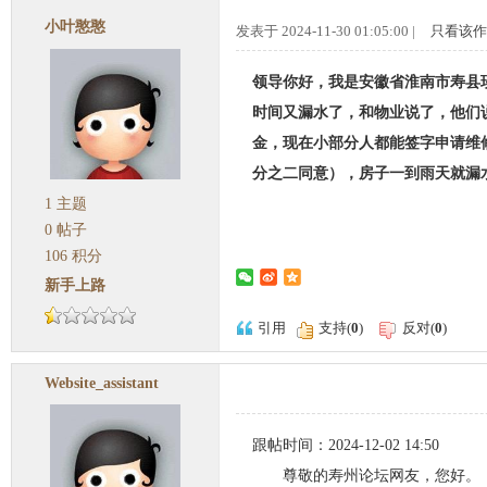
小叶憨憨
发表于 2024-11-30 01:05:00 |
只看该作
领导你好，我是安徽省淮南市寿县
时间又漏水了，和物业说了，他们
金，现在小部分人都能签字申请维
分之二同意），房子一到雨天就漏
1
主题
0
帖子
106
积分
新手上路
引用
支持(
0
)
反对(
0
)
Website_assistant
跟帖时间：2024-12-02 14:50
尊敬的寿州论坛网友，您好。