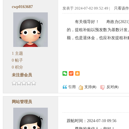
cwp0163687
发表于 2024-07-02 09:52:49 |
只看该作
有关领导好！ 寿政办[202
的，提租补贴以预发数为基数计发
额，也是退休金，也应补发提租补
1
主题
0
帖子
0
积分
未注册会员
引用
支持(
0
)
反对(
0
)
网站管理员
跟帖时间：2024-07-10 09:56
尊敬的来信人：您好！