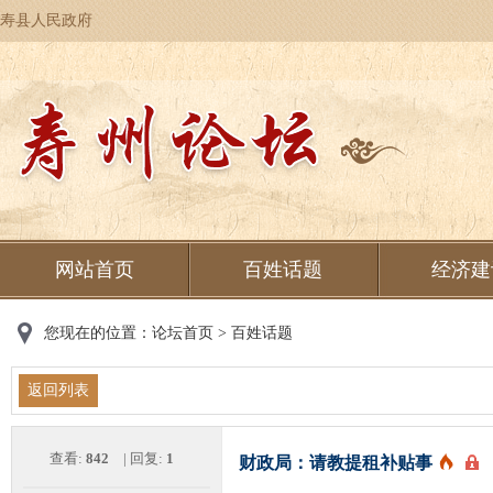
寿县人民政府
网站首页
百姓话题
经济建
您现在的位置：
论坛首页
>
百姓话题
返回列表
查看:
842
| 回复:
1
财政局：请教提租补贴事