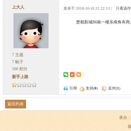
上大人
发表于 2018-10-16 21:22:13 |
只看该作
楚都新城B6栋一楼东南角有
7
主题
7
帖子
160
积分
新手上路
引用
支持(
0
)
反对(
1
)
返回列表
承办：