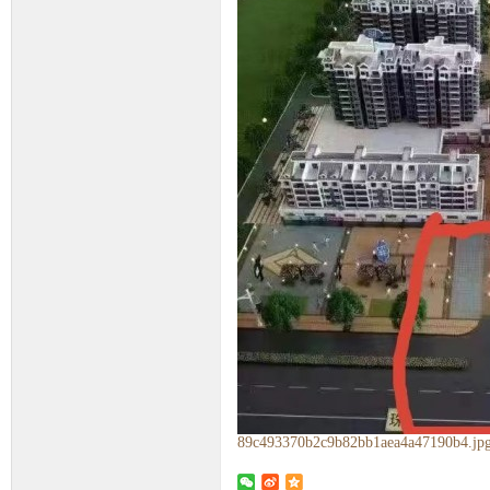
89c493370b2c9b82bb1aea4a47190b4.jpg