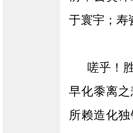
于寰宇；寿
嗟乎！胜
早化黍离之
所赖造化独