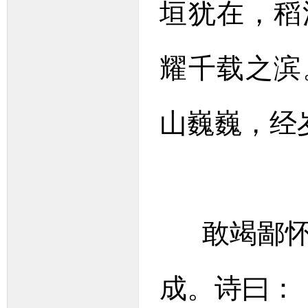
垣犹在，稻
耀千载之滨
山巍巍，经
敢竭鄙怀
成。诗曰：