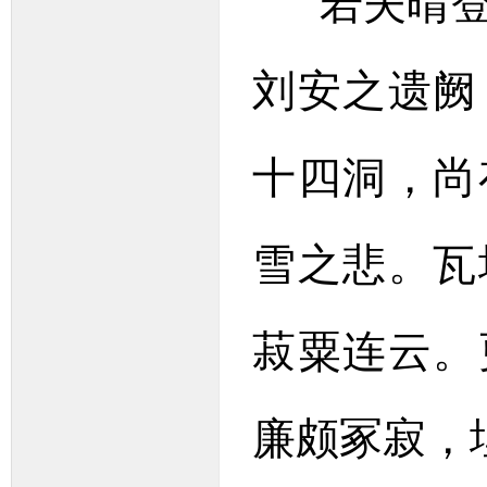
若夫晴登
刘安之遗阙
十四洞，尚
雪之悲。瓦
菽粟连云。
廉颇冢寂，