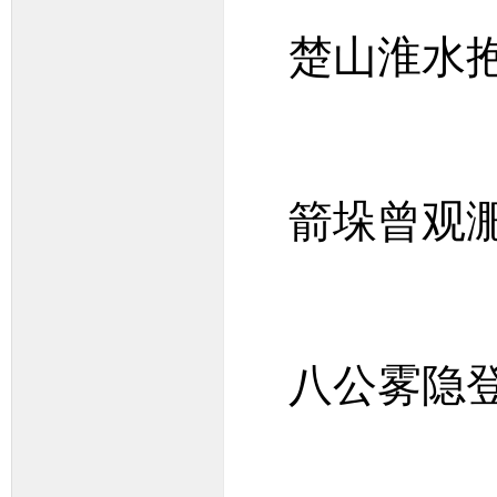
楚山淮水
箭垛曾观
八公雾隐