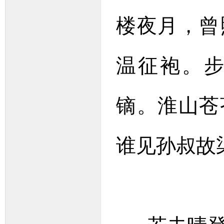
楼夜月，曾
温征袍。
镝。淮山苍
谁见孙叔故