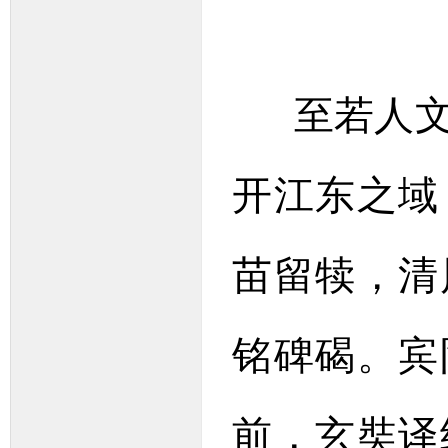
至若人文
开江东之域
苗留犊，清
铭碑碣。宾
前，玄奘译