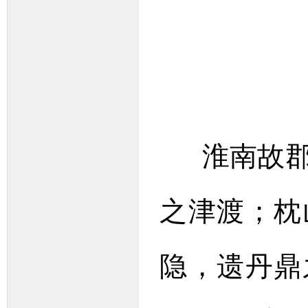
淮南故郡
之津渡；枕
隐，遗丹鼎