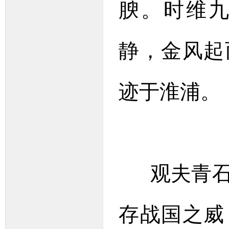
腴。时维
静，金风起
迹于淮浦。
观夫青石
存战国之威